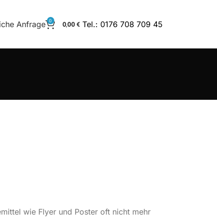
0
iche Anfrage
Tel.: 0176 708 709 45
0,00
€
mittel wie Flyer und Poster oft nicht mehr