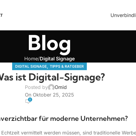
Unverbindl
T
Blog
Home
Digital Signage
,
DIGITAL SIGNAGE
TIPPS & RATGEBER
as ist Digital-Signage?
Posted by
Omid
On Oktober 25, 2025
0
 unverzichtbar für moderne Unternehmen?
n Echtzeit vermittelt werden müssen, sind traditionelle Werbe