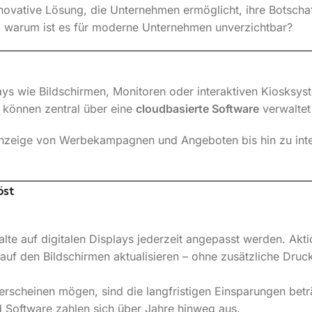
nnovative Lösung, die Unternehmen ermöglicht, ihre Botschaf
d warum ist es für moderne Unternehmen unverzichtbar?
lays wie Bildschirmen, Monitoren oder interaktiven Kiosksy
e können zentral über eine
cloudbasierte Software
verwaltet 
 Anzeige von Werbekampagnen und Angeboten bis hin zu int
öst
lte auf digitalen Displays jederzeit angepasst werden. Akt
uf den Bildschirmen aktualisieren – ohne zusätzliche Druc
 erscheinen mögen, sind die langfristigen Einsparungen bet
nd Software zahlen sich über Jahre hinweg aus.