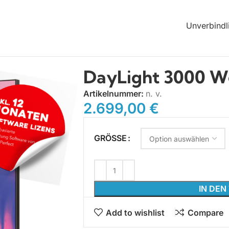
Unverbindl
ay 55”
DayLight 3000 We
Artikelnummer:
n. v.
2.699,00
€
GRÖSSE
IN DE
Add to wishlist
Compare