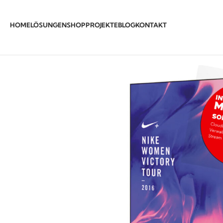
HOME
LÖSUNGEN
SHOP
PROJEKTE
BLOG
KONTAKT
Start
Digitale Werbebildschirm
DayLight 3000 Werbedispl