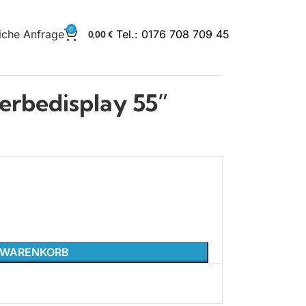
0
iche Anfrage
Tel.: 0176 708 709 45
0,00
€
rbedisplay 55”
N WARENKORB