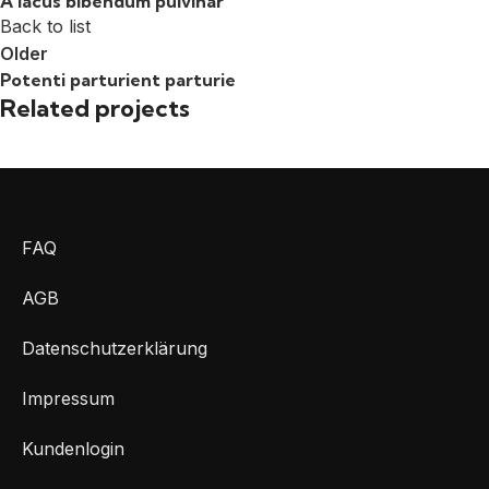
A lacus bibendum pulvinar
Back to list
Older
Potenti parturient parturie
Related projects
Et vestibulum quis a suspendisse
Decor
FAQ
AGB
Datenschutzerklärung
Impressum
Kundenlogin